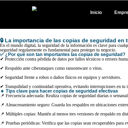
Inicio
Empr
🔒 La importancia de las copias de seguridad en t
En el mundo digital, la
seguridad de la información
es clave para cualq
seguridad
regularmente es fundamental para proteger tu negocio.
✅ ¿Por qué son tan importantes las copias de seguridad?
✔
Protección contra pérdida de datos
por fallos técnicos o errores hum
✔
Respaldo ante ciberataques
como ransomware o virus.
✔
Seguridad frente a robos o daños físicos
en equipos y servidores.
✔
Tranquilidad y continuidad operativa
, evitando interrupciones en tu 
🔹 Tips clave para hacer copias de seguridad efectivas
📌
Frecuencia adecuada:
Realiza copias de seguridad
diarias o semanal
📌
Almacenamiento seguro:
Guarda los respaldos en
ubicaciones exter
📌
Múltiples copias:
Mantén al menos
tres versiones
de respaldo en dist
📌
Pruebas periódicas:
Verifica que las copias sean
recuperables
para ev