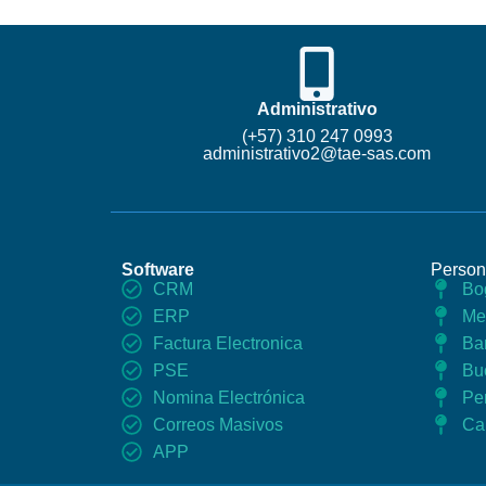
Administrativo
(+57) 310 247 0993
administrativo2@tae-sas.com​
Software
Person
CRM
Bo
ERP
Me
Factura Electronica
Bar
PSE
Bu
Nomina Electrónica
Pe
Correos Masivos
Cal
APP