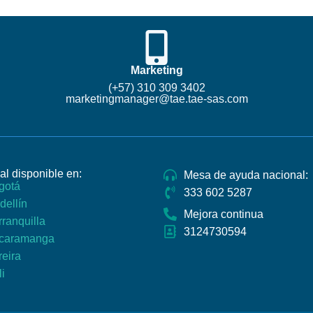
Marketing
(+57) 310 309 3402
marketingmanager@tae.tae-sas.com​
al disponible en:
Mesa de ayuda nacional:
gotá
333 602 5287​
dellín
Mejora continua
ranquilla
3124730594
caramanga
reira
i